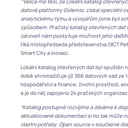
"Velice mě těší, že Lokální katalog otevřených
datové platformy Golemio, získal speciální c
analytickému týmu a vývojářům jsme byli scho
způsobem. Pražský katalog otevřených dat t
zároveň nám poskytuje možnost jeho dalšího
říká místopředseda představenstva OICT Petr 
Smart City a inovací.  
Lokální katalog otevřených dat byl spuštěn n
době shromažďuje již 366 datových sad ze 14
hospodářství a finance, životní prostředí, en
a je do něj zapojeno 24 pražských organizací 
“Katalog postupně rozvíjíme a dáváme k dispo
aktualizované dokumentaci si ho tak může nai
vlastní potřeby. Open source v současné dob