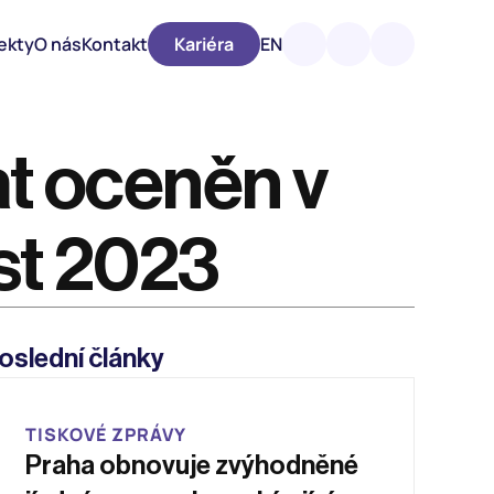
ekty
O nás
Kontakt
Kariéra
EN
t oceněn v 
t 2023  
oslední články
TISKOVÉ ZPRÁVY
Praha obnovuje zvýhodněné 