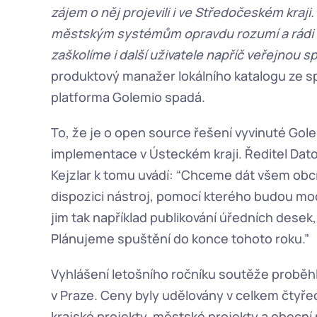
zájem o něj projevili i ve Středočeském kraj
městským systémům opravdu rozumí a rádi 
zaškolíme i další uživatele napříč veřejnou s
produktový manažer lokálního katalogu ze sp
platforma Golemio spadá.  
To, že je o open source řešení vyvinuté Gol
implementace v Ústeckém kraji. Ředitel Dat
Kejzlar k tomu uvádí: “Chceme dát všem obcím
dispozici nástroj, pomocí kterého budou moc
jim tak například publikování úředních desek,
Plánujeme spuštění do konce tohoto roku.” 
Vyhlášení letošního ročníku soutěže proběh
v Praze. Ceny byly udělovány v celkem čtyřech
krajské projekty, městské projekty a obecní 