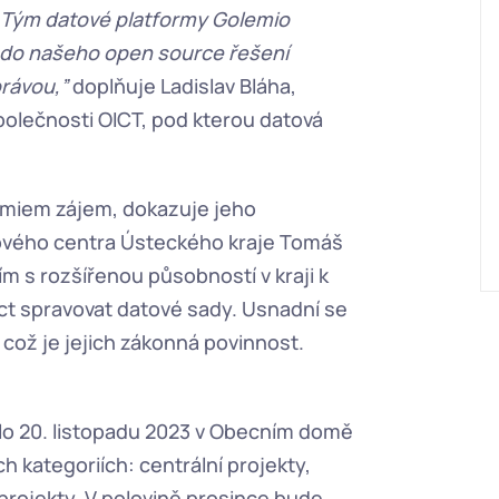
i. Tým datové platformy Golemio 
do našeho open source řešení 
právou,”
 doplňuje Ladislav Bláha, 
olečnosti OICT, pod kterou datová 
emiem zájem, dokazuje jeho 
ového centra Ústeckého kraje Tomáš 
 s rozšířenou působností v kraji k 
t spravovat datové sady. Usnadní se 
 což je jejich zákonná povinnost. 
lo 20. listopadu 2023 v Obecním domě 
 kategoriích: centrální projekty, 
projekty. V polovině prosince bude 