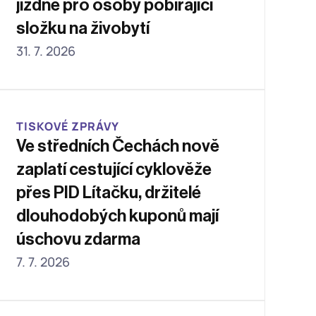
jízdné pro osoby pobírající 
složku na živobytí
31. 7. 2026
TISKOVÉ ZPRÁVY
Ve středních Čechách nově 
zaplatí cestující cyklověže 
přes PID Lítačku, držitelé 
dlouhodobých kuponů mají 
úschovu zdarma
7. 7. 2026