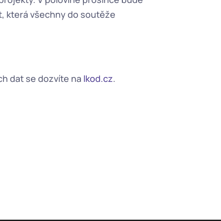
, která všechny do soutěže 
h dat se dozvíte na 
lkod.cz
.  