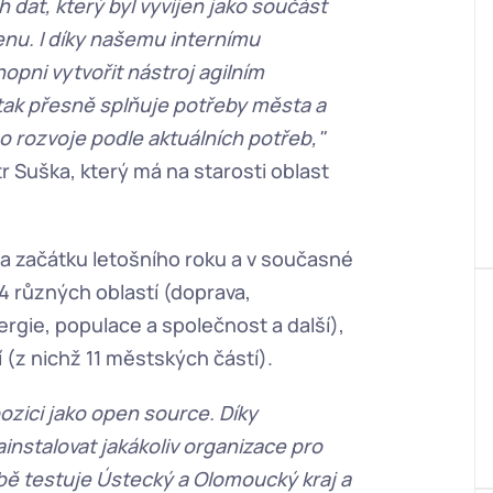
 dat, který byl vyvíjen jako součást 
enu. I díky našemu internímu 
pni vytvořit nástroj agilním 
ak přesně splňuje potřeby města a 
 rozvoje podle aktuálních potřeb,"
Suška, který má na starosti oblast 
a začátku letošního roku a v současné 
 různých oblastí (doprava, 
ergie, populace a společnost a další), 
(z nichž 11 městských částí).   
zici jako open source. Díky 
nstalovat jakákoliv organizace pro 
ě testuje Ústecký a Olomoucký kraj a 