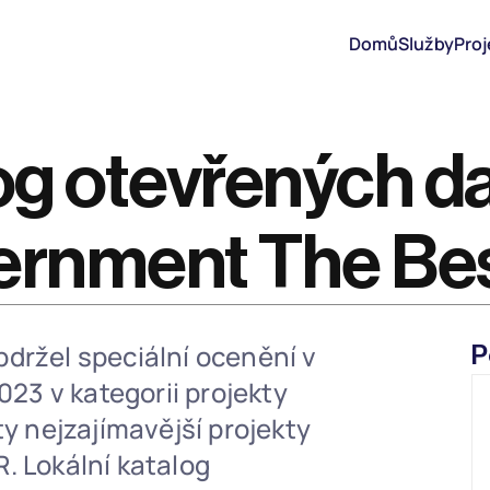
Domů
Služby
Proj
og otevřených da
ernment The Bes
držel speciální ocenění v 
P
3 v kategorii projekty 
ty nejzajímavější projekty 
. Lokální katalog 