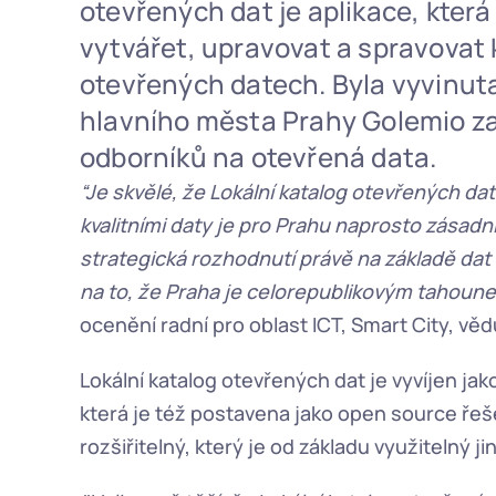
otevřených dat je aplikace, kter
vytvářet, upravovat a spravovat 
otevřených datech. Byla vyvinut
hlavního města Prahy Golemio za
odborníků na otevřená data.
“Je skvělé, že Lokální katalog otevřených dat
kvalitními daty je pro Prahu naprosto zásadní,
strategická rozhodnutí právě na základě dat
na to, že Praha je celorepublikovým tahounem
ocenění radní pro oblast ICT, Smart City, vě
Lokální katalog otevřených dat je vyvíjen ja
která je též postavena jako open source řeš
rozšiřitelný, který je od základu využitelný 