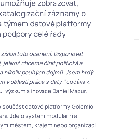
á umožňuje zobrazovat, 
katalogizační záznamy o 
a týmem datové platformy 
 podpory celé řady 
 získal toto ocenění. Disponovat 
 jelikož chceme činit politická a 
 a nikoliv pouhých dojmů. Jsem hrdý 
 v oblasti práce s daty,”
 dodává k 
du, výzkum a inovace Daniel Mazur. 
ko součást datové platformy Golemio, 
ení. Jde o systém modulární a 
jiným městem, krajem nebo organizací.  