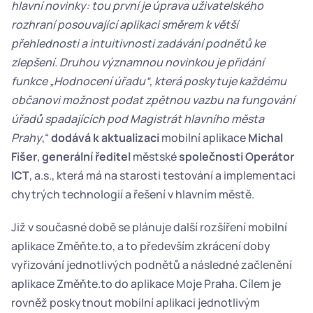
hlavní novinky: tou první je úprava uživatelského 
rozhraní posouvající aplikaci směrem k větší 
přehlednosti a intuitivnosti zadávání podnětů ke 
zlepšení. Druhou významnou novinkou je přidání 
funkce „Hodnocení úřadu“, která poskytuje každému 
občanovi možnost podat zpětnou vazbu na fungování 
úřadů spadajících pod Magistrát hlavního města 
Prahy
,“ 
dodává k aktualizaci
 mobilní aplikace 
Michal 
Fišer
, 
generální ředitel
 městské 
společnosti Operátor 
ICT
, a.s., která má na starosti testování a implementaci 
chytrých technologií a řešení v hlavním městě.
Již v současné době se plánuje další rozšíření mobilní 
aplikace Změňte.to, a to především zkrácení doby 
vyřizování jednotlivých podnětů a následné začlenění 
aplikace Změňte.to do aplikace Moje Praha. Cílem je 
rovněž poskytnout mobilní aplikaci jednotlivým 