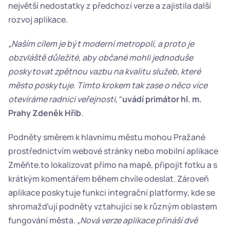
největší nedostatky z předchozí verze a zajistila další 
rozvoj aplikace.
„Naším cílem je být moderní metropolí, a proto je 
obzvláště důležité, aby občané mohli jednoduše 
poskytovat zpětnou vazbu na kvalitu služeb, které 
město poskytuje. Tímto krokem tak zase o něco více 
otevíráme radnici veřejnosti,“
uvádí primátor hl. m. 
Prahy Zdeněk Hřib
.
Podněty směrem k hlavnímu městu mohou Pražané 
prostřednictvím webové stránky nebo mobilní aplikace 
Změňte.to lokalizovat přímo na mapě, připojit fotku a s 
krátkým komentářem během chvíle odeslat. Zároveň 
aplikace poskytuje funkci integrační platformy, kde se 
shromažďují podněty vztahující se k různým oblastem 
fungování města. 
„Nová verze aplikace přináší dvě 