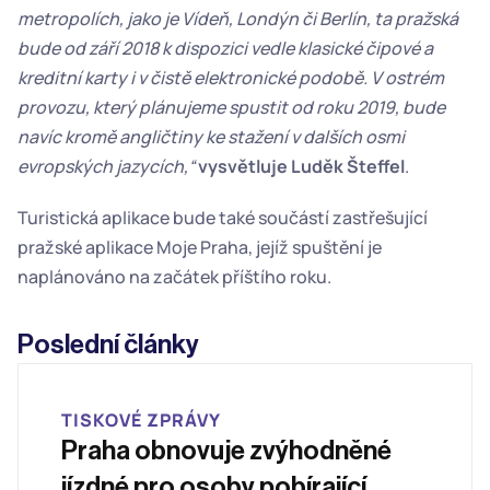
metropolích, jako je Vídeň, Londýn či Berlín, ta pražská 
bude od září 2018 k dispozici vedle klasické čipové a 
kreditní karty i v čistě elektronické podobě. V ostrém 
provozu, který plánujeme spustit od roku 2019, bude 
navíc kromě angličtiny ke stažení v dalších osmi 
evropských jazycích,“
vysvětluje Luděk Šteffel
.
Turistická aplikace bude také součástí zastřešující 
pražské aplikace Moje Praha, jejíž spuštění je 
naplánováno na začátek příštího roku.
Poslední články
TISKOVÉ ZPRÁVY
Praha obnovuje zvýhodněné 
jízdné pro osoby pobírající 