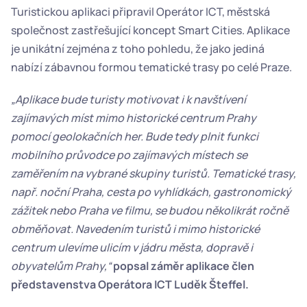
Turistickou aplikaci připravil Operátor ICT, městská 
společnost zastřešující koncept Smart Cities. Aplikace 
je unikátní zejména z toho pohledu, že jako jediná 
nabízí zábavnou formou tematické trasy po celé Praze.
„Aplikace bude turisty motivovat i k navštívení 
zajímavých míst mimo historické centrum Prahy 
pomocí geolokačních her. Bude tedy plnit funkci 
mobilního průvodce po zajímavých místech se 
zaměřením na vybrané skupiny turistů. Tematické trasy, 
např. noční Praha, cesta po vyhlídkách, gastronomický 
zážitek nebo Praha ve filmu, se budou několikrát ročně 
obměňovat. Navedením turistů i mimo historické 
centrum ulevíme ulicím v jádru města, dopravě i 
obyvatelům Prahy,“
popsal záměr aplikace člen 
představenstva Operátora ICT Luděk Šteffel.