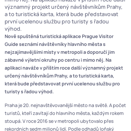
významný projekt určený návštěvníkům Prahy, 
a to turistická karta, která bude představovat 
první ucelenou službu pro turisty s řadou 
výhod. 
Nově spuštěná turistická aplikace Prague Visitor 
Guide seznámí návštěvníky hlavního města s 
nejzajímavějšími místy v metropoli a doporučí jim 
zábavné výletní okruhy po centru i mimo něj. Na 
aplikaci naváže v příštím roce další významný projekt 
určený návštěvníkům Prahy, a to turistická karta, 
která bude představovat první ucelenou službu pro 
turisty s řadou výhod. 
Praha je 20. nejnavštěvovanější město na světě. A počet 
turistů, kteří zavítají do hlavního města, každým rokem 
stoupá. V roce 2016 se v metropoli ubytovalo přes 
rekordních sedm milionů lidí. Podle odhadů loňský 