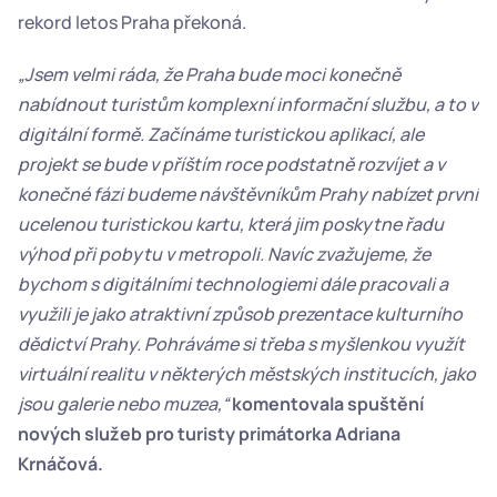
rekord letos Praha překoná.
„Jsem velmi ráda, že Praha bude moci konečně 
nabídnout turistům komplexní informační službu, a to v 
digitální formě. Začínáme turistickou aplikací, ale 
projekt se bude v příštím roce podstatně rozvíjet a v 
konečné fázi budeme návštěvníkům Prahy nabízet první 
ucelenou turistickou kartu, která jim poskytne řadu 
výhod při pobytu v metropoli. Navíc zvažujeme, že 
bychom s digitálními technologiemi dále pracovali a 
využili je jako atraktivní způsob prezentace kulturního 
dědictví Prahy. Pohráváme si třeba s myšlenkou využít 
virtuální realitu v některých městských institucích, jako 
jsou galerie nebo muzea,“
komentovala spuštění 
nových služeb pro turisty primátorka Adriana 
Krnáčová.