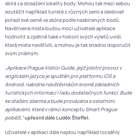
sbírá za dosažení lokality body. Mohou tak mezi sebou 
soutěžit například turisté z různých zemí a sledovat 
pořadí své země ve skóre podle nasbíraných bodů. 
Navštívená místa budou moci uživatelé aplikace 
hodnotit a zpětně také v historii svých výletů uvidí, 
která místa navštívili, a mohou je tak snadno doporučit 
svým známým.
„Aplikace Prague Visitor Guide, jejíž pilotní provoz v 
anglickém jazyce je spuštěn pro platformu iOS a 
Android, nabídne návštěvníkům kromě základních 
turistických informací i řadu dodatečných funkcí. Bude 
ke stažení zdarma a bude provázána s ostatními 
aplikacemi, které v rámci konceptu Smart Prague 
poběží,“
upřesnil dále Luděk Šteffel.
Uživatelé v aplikaci dále najdou například rozsáhlý 