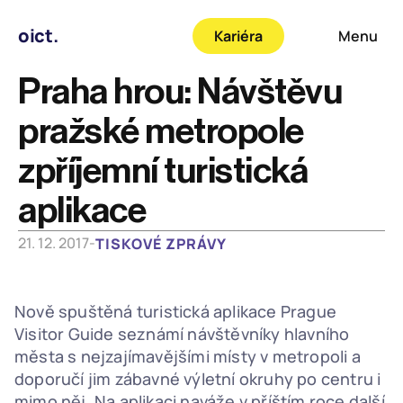
oict.
Kariéra
Menu
Praha hrou: Návštěvu 
pražské metropole 
zpříjemní turistická 
aplikace
21. 12. 2017
-
TISKOVÉ ZPRÁVY
Nově spuštěná turistická aplikace Prague 
Visitor Guide seznámí návštěvníky hlavního 
města s nejzajímavějšími místy v metropoli a 
doporučí jim zábavné výletní okruhy po centru i 
mimo něj. Na aplikaci naváže v příštím roce další 