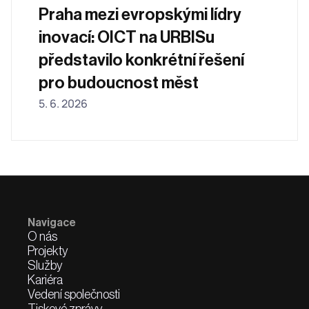
Praha mezi evropskými lídry 
inovací: OICT na URBISu 
představilo konkrétní řešení 
pro budoucnost měst
5. 6. 2026
Navigace
O nás
Projekty
Služby
Kariéra
Vedení společnosti