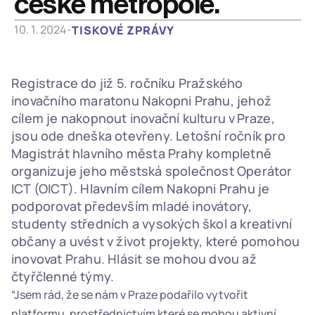
české metropole.
10. 1. 2024
-
TISKOVÉ ZPRÁVY
Registrace do již 5. ročníku Pražského 
inovačního maratonu Nakopni Prahu, jehož 
cílem je nakopnout inovační kulturu v Praze, 
jsou ode dneška otevřeny. Letošní ročník pro 
Magistrát hlavního města Prahy kompletně 
organizuje jeho městská společnost Operátor 
ICT (OICT). Hlavním cílem Nakopni Prahu je 
podporovat především mladé inovátory, 
studenty středních a vysokých škol a kreativní 
občany a uvést v život projekty, které pomohou 
inovovat Prahu. Hlásit se mohou dvou až 
čtyřčlenné týmy. 
“Jsem rád, že se nám v Praze podařilo vytvořit 
platformu, prostřednictvím které se mohou aktivní 