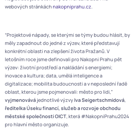
webových stránkách 
nakopniprahu.cz
.  
“Projektové nápady, se kterými se týmy budou hlásit, by 
měly zapadnout do jedné z výzev, které představují 
konkrétní oblasti na zlepšení života Pražanů. V 
letošním roce jsme definovali pro Nakopni Prahu pět 
výzev: životní prostředí a nakládání s energiemi; 
inovace a kultura; data, umělá inteligence a 
digitalizace; mobilita budoucnosti a v neposlední řadě 
oblast, kterou jsme pojmenovali: město pro lidi,” 
vyjmenovává
 jednotlivé výzvy 
Iva Seigertschmidová
, 
ředitelka Úseku financí, služeb a rozvoje obchodu 
městské společnosti OICT
, která #NakopniPrahu2024 
pro hlavní město organizuje.  