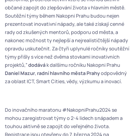
občané zapojit do zlepšování života v hlavním městě. 
Soutěžní týmy během Nakopni Prahu budou nejen 
prezentovat inovativní nápady, ale také získají cenné 
rady od zkušených mentorů, podporu od města, a 
nakonec možnost ty nejlepší a nejrealističtější nápady 
opravdu uskutečnit. Za čtyři uplynulé ročníky soutěžní 
týmy přišly s více než dvěma stovkami inovativních 
projektů,” 
dodává
 k dalšímu ročníku Nakopni Prahu 
Daniel Mazur
, 
radní hlavního města Prahy
 odpovědný 
za oblast ICT, Smart Cities, vědy, výzkumu a inovací.  
Do inovačního maratonu #NakopniPrahu2024 se 
mohou zaregistrovat týmy o 2-4 lidech s nápadem a 
touhou aktivně se zapojit do veřejného života. 
Registrace jsou otevřeny do 7. března 2024 na 