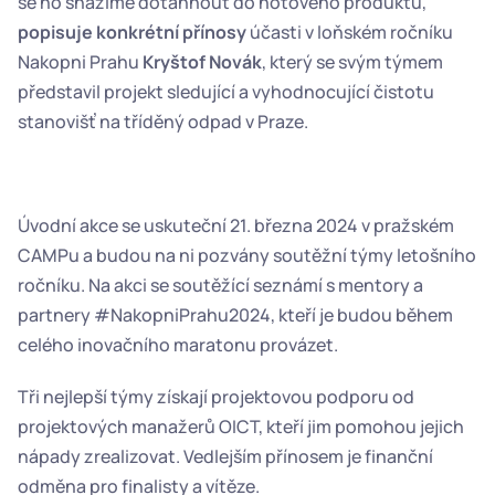
se ho snažíme dotáhnout do hotového produktu," 
popisuje konkrétní přínosy
 účasti v loňském ročníku 
Nakopni Prahu 
Kryštof Novák
, který se svým týmem 
představil projekt
sledující a vyhodnocující čistotu 
stanovišť na tříděný odpad v Praze.  
Úvodní akce se uskuteční 21. března 2024 v pražském 
CAMPu a budou na ni pozvány soutěžní týmy letošního 
ročníku. Na akci se soutěžící seznámí s mentory a 
partnery #NakopniPrahu2024, kteří je budou během 
celého inovačního maratonu provázet.  
Tři nejlepší týmy získají projektovou podporu od 
projektových manažerů OICT, kteří jim pomohou jejich 
nápady zrealizovat. Vedlejším přínosem je finanční 
odměna pro finalisty a vítěze.    