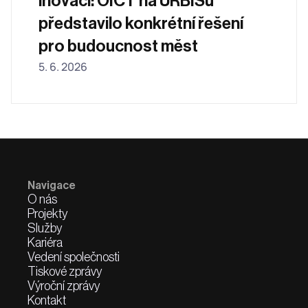
inovací: OICT na URBISu 
představilo konkrétní řešení 
pro budoucnost měst
5. 6. 2026
Navigace
O nás
Projekty
Služby
Kariéra
Vedení společnosti
Tiskové zprávy
Výroční zprávy
Kontakt