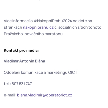
Více informací o #NakopniPrahu2024 najdete na 
stránkách 
nakopniprahu.cz
 či sociálních sítích tohoto 
Pražského inovačního maratonu.  
Kontakt pro média:
Vladimír Antonin Bláha
Oddělení komunikace a marketingu OICT
tel.: 607 531 747
e-mail: 
blaha.vladimir@operatorict.cz