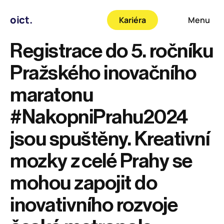
oict.
Kariéra
Menu
Registrace do 5. ročníku 
Pražského inovačního 
maratonu 
#NakopniPrahu2024 
jsou spuštěny. Kreativní 
mozky z celé Prahy se 
mohou zapojit do 
inovativního rozvoje 