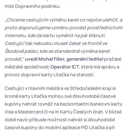
míst Dopravního podniku.
„
Chceme cestujícím výměnu karet co nejvíce ulehčit, a 
proto doporučujeme výměnu provést prostřednictvím 
internetu, kde lze kartu vyměnit na pár kliknutí. 
Cestující tak nebudou muset čekat ve frontě ve 
Škodově paláci, kde se standardně výměna karet 
provádí,
“ 
uvedl Michal Fišer, generální ředitel
 pražské 
městské společnosti 
Operátor ICT
, která má správu a 
provoz dopravní karty Lítačka na starosti.
Cestující v hlavním městě a ve Středočeském kraji si 
kromě karty Lítačka mohou své dlouhodobé časové 
kupóny nahrát rovněž na bezkontaktní bankovní karty 
Visa a Mastercard či na In Kartu Českých drah. V blízké 
době navíc přibude možnost nahrát si dlouhodobé 
časové kupóny do mobilní aplikace PID Lítačka a při 