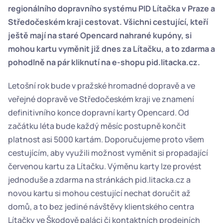
regionálního dopravního systému PID Lítačka v Praze a 
Středočeském kraji cestovat. Všichni cestující, kteří 
ještě mají na staré Opencard nahrané kupóny, si 
mohou kartu vyměnit již dnes za Lítačku, a to zdarma a 
pohodlně na pár kliknutí na e-shopu pid.litacka.cz.
Letošní rok bude v pražské hromadné dopravě a ve 
veřejné dopravě ve Středočeském kraji ve znamení 
definitivního konce dopravní karty Opencard. Od 
začátku léta bude každý měsíc postupně končit 
platnost asi 5000 kartám. Doporučujeme proto všem 
cestujícím, aby využili možnost vyměnit si propadající 
červenou kartu za Lítačku. Výměnu karty lze provést 
jednoduše a zdarma na stránkách pid.litacka.cz a 
novou kartu si mohou cestující nechat doručit až 
domů, a to bez jediné návštěvy klientského centra 
Lítačky ve Škodově paláci či kontaktních prodejních 