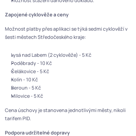
možnost stažení daňového dokladu.
Zapojené cyklověže a ceny
Možnost platby přes aplikaci se týká sedmi cyklověží v 
šesti městech Středočeského kraje:
Lysá nad Labem (2 cyklověže) - 5 Kč
Poděbrady - 10 Kč
Čelákovice - 5 Kč
Kolín - 10 Kč
Beroun - 5 Kč
Milovice - 5 Kč
Cena úschovy je stanovena jednotlivými městy, nikoli 
tarifem PID.
Podpora udržitelné dopravy