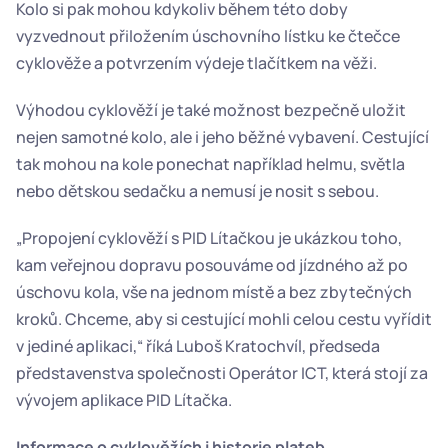
Kolo si pak mohou kdykoliv během této doby 
vyzvednout přiložením úschovního lístku ke čtečce 
cyklověže a potvrzením výdeje tlačítkem na věži.
Výhodou cyklověží je také možnost bezpečně uložit 
nejen samotné kolo, ale i jeho běžné vybavení. Cestující 
tak mohou na kole ponechat například helmu, světla 
nebo dětskou sedačku a nemusí je nosit s sebou.
„Propojení cyklověží s PID Lítačkou je ukázkou toho, 
kam veřejnou dopravu posouváme od jízdného až po 
úschovu kola, vše na jednom místě a bez zbytečných 
kroků. Chceme, aby si cestující mohli celou cestu vyřídit 
v jediné aplikaci,“ říká Luboš Kratochvíl, předseda 
představenstva společnosti Operátor ICT, která stojí za 
vývojem aplikace PID Lítačka.
Informace o cyklověžích i historie plateb