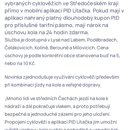
vybraných cyklověžích ve Středočeském kraji 
přímo v mobilní aplikaci PID Lítačka. Pokud mají v 
aplikaci nahraný platný dlouhodobý kupon PID 
pro příslušné tarifní pásmo, mají nárok na 
úschovu kola na 24 hodin zdarma.
Služba je dostupná v Lysé nad Labem, Poděbradech, 
Čelákovicích, Kolíně, Berouně a Milovicích. Cena 
úschovy je podle konkrétní obce stanovena buď na 5, 
nebo na 10 Kč.
Novinka zjednodušuje využívání cyklověží především 
při kombinaci jízdy na kole a veřejné dopravy.
„Mnoho lidí ve středních Čechách jezdí na kole k 
nádraží a dál pokračuje vlakem, a proto potřebují 
bezpečné a jednoduché zázemí pro jeho uložení. 
Propojení cyklověží s aplikací PID Lítačka jim umožní 
vyřídit úschovu kola rychle a pohodlně a usnadní tak 