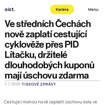
oict.
Kariéra
Menu
Ve středních Čechách 
nově zaplatí cestující 
cyklověže přes PID 
Lítačku, držitelé 
dlouhodobých kuponů 
mají úschovu zdarma
7. 7. 2026
-
TISKOVÉ ZPRÁVY
Cestující mohou nově zaplatit úschovu kola ve 