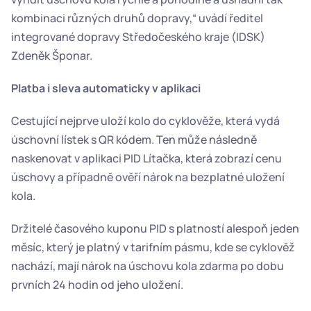
kombinaci různých druhů dopravy,“ uvádí ředitel 
integrované dopravy Středočeského kraje (IDSK) 
Zdeněk Šponar.
Platba i sleva automaticky v aplikaci
Cestující nejprve uloží kolo do cyklověže, která vydá 
úschovní lístek s QR kódem. Ten může následně 
naskenovat v aplikaci PID Lítačka, která zobrazí cenu 
úschovy a případně ověří nárok na bezplatné uložení 
kola.
Držitelé časového kuponu PID s platností alespoň jeden 
měsíc, který je platný v tarifním pásmu, kde se cyklověž 
nachází, mají nárok na úschovu kola zdarma po dobu 
prvních 24 hodin od jeho uložení.