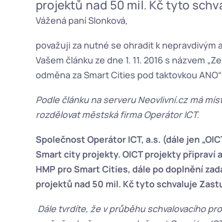
projektů nad 50 mil. Kč tyto schv
Vážená paní Slonková,
považuji za nutné se ohradit k nepravdivým
Vašem článku ze dne 1. 11. 2016 s názvem „Ze 
odměna za Smart Cities pod taktovkou ANO“
Podle článku na serveru Neovlivní.cz má míst
rozdělovat městská firma Operátor ICT.
Společnost Operátor ICT, a.s. (dále jen „OI
Smart city projekty. OICT projekty připraví 
HMP pro Smart Cities, dále po doplnění za
projektů nad 50 mil. Kč tyto schvaluje Zast
Dále tvrdíte, že v průběhu schvalovacího pro