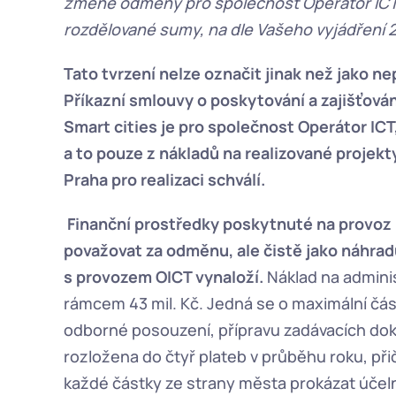
změně odměny pro společnost Operátor ICT, a
rozdělované sumy, na dle Vašeho vyjádření 
Tato tvrzení nelze označit jinak než jako nep
Příkazní smlouvy o poskytování a zajišťován
Smart cities je pro společnost Operátor ICT
a to pouze z nákladů na realizované projekty
Praha pro realizaci schválí.
 Finanční prostředky poskytnuté na provoz 
považovat za odměnu, ale čistě jako náhradu
s provozem OICT vynaloží. 
Náklad na adminis
rámcem 43 mil. Kč. Jedná se o maximální čás
odborné posouzení, přípravu zadávacích dok
rozložena do čtyř plateb v průběhu roku, p
každé částky ze strany města prokázat účel