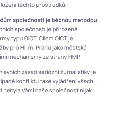
ožení těchto prostředků.
kladům společnosti je běžnou metodou 
tních společností je přirozeně 
rmy typu OICT. Cílem OICT je 
lužby pro Hl. m. Prahu jako městská 
ními mechanismy ze strany HMP.
vních zásad seriózní žurnalistiky je 
řípadě konfliktu také vyjádření všech 
i nebyla Vámi naše společnost nijak 