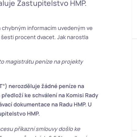
aluje Zastupitelstvo HMP.
 a chybným informacím uvedeným ve 
šesti procent dvacet. Jak narostla 
o magistrátu peníze na projekty 
CT“) nerozděluje žádné peníze na 
a předloží ke schválení na Komisi Rady 
dávací dokumentace na Radu HMP. U 
upitelstvo HMP.
cesu příkazní smlouvy došlo ke 