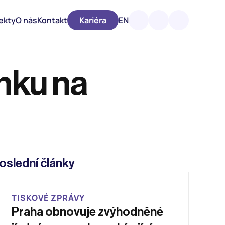
ekty
O nás
Kontakt
Kariéra
EN
nku na 
oslední články
TISKOVÉ ZPRÁVY
Praha obnovuje zvýhodněné 