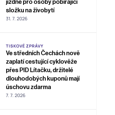
jízdné pro osoby pobírající 
složku na živobytí
31. 7. 2026
TISKOVÉ ZPRÁVY
Ve středních Čechách nově 
zaplatí cestující cyklověže 
přes PID Lítačku, držitelé 
dlouhodobých kuponů mají 
úschovu zdarma
7. 7. 2026