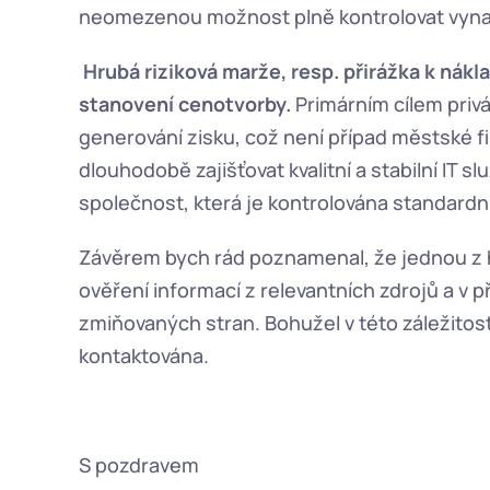
neomezenou možnost plně kontrolovat vynal
 Hrubá riziková marže, resp. přirážka k ná
stanovení cenotvorby. 
Primárním cílem privá
generování zisku, což není případ městské fi
dlouhodobě zajišťovat kvalitní a stabilní IT s
společnost, která je kontrolována standard
Závěrem bych rád poznamenal, že jednou z hla
ověření informací z relevantních zdrojů a v p
zmiňovaných stran. Bohužel v této záležitost
kontaktována.
S pozdravem