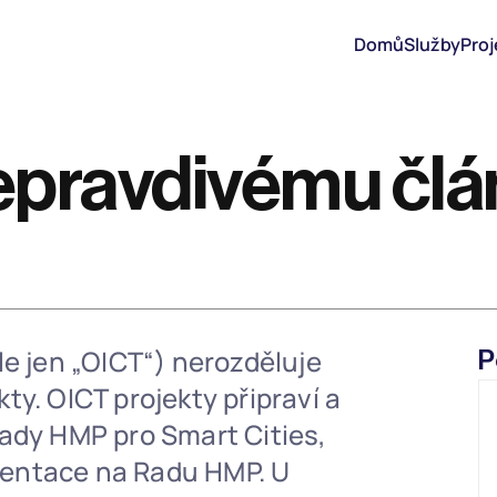
Domů
Služby
Proj
epravdivému člá
le jen „OICT“) nerozděluje 
P
y. OICT projekty připraví a 
ady HMP pro Smart Cities, 
entace na Radu HMP. U 