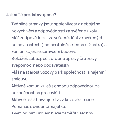
Jak si Tě představujeme?
Tvé silné stránky jsou: spolehlivost a nebojíš se 
nových věcí a odpovědnosti za svěřené úkoly.
Máš zodpovědnost za veškeré dění ve svěřených 
nemovitostech (momentálně se jedná o 2 patra) a 
komunikuješ se správcem budovy.
Dokážeš zabezpečit drobné opravy či úpravy 
svépomocí nebo dodavatelsky
Máš na starost vozový park společnosti a nájemní 
smlouvu.
Aktivně komunikuješ s osobou odpovědnou za 
bezpečnost na pracovišti.
Aktivně řešíš havarijní stav a krizové situace.
Pomáháš s evidencí majetku.
Tvým prvním úkolem bude zaměřit všechny 