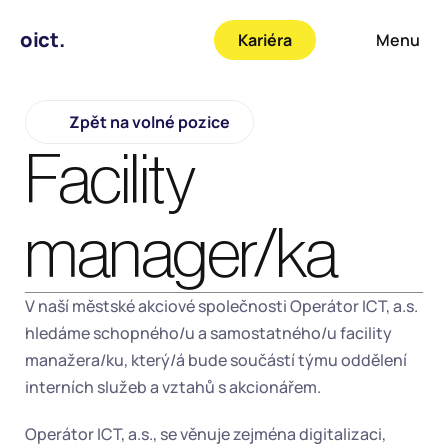
oict.
Kariéra
Menu
Zpět na volné pozice
Facility 
manager/ka
V naší městské akciové společnosti Operátor ICT, a.s. 
hledáme schopného/u a samostatného/u facility 
manažera/ku, který/á bude součástí týmu oddělení 
interních služeb a vztahů s akcionářem.
Operátor ICT, a.s., se věnuje zejména digitalizaci, 