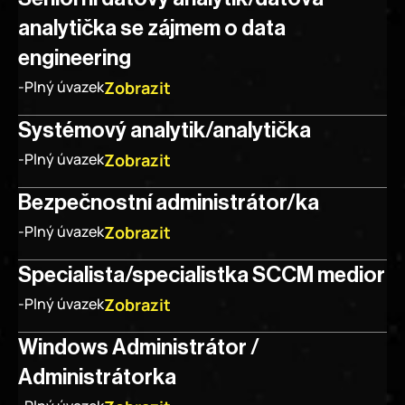
analytička se zájmem o data 
engineering
Zobrazit
-
Plný úvazek
Systémový analytik/analytička
Zobrazit
-
Plný úvazek
Bezpečnostní administrátor/ka
Zobrazit
-
Plný úvazek
Specialista/specialistka SCCM medior
Zobrazit
-
Plný úvazek
Windows Administrátor / 
Administrátorka