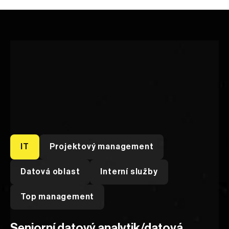
IT
Projektový management
Datová oblast
Interní služby
Průběh výběrového řízení
Top management
Seniorní datový analytik/datová 