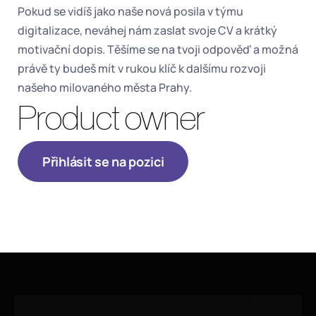
Pokud se vidíš jako naše nová posila v týmu 
digitalizace, neváhej nám zaslat svoje CV a krátký 
motivační dopis. Těšíme se na tvoji odpověď a možná 
právě ty budeš mít v rukou klíč k dalšímu rozvoji 
našeho milovaného města Prahy.
Product owner
Přihlásit se na pozici