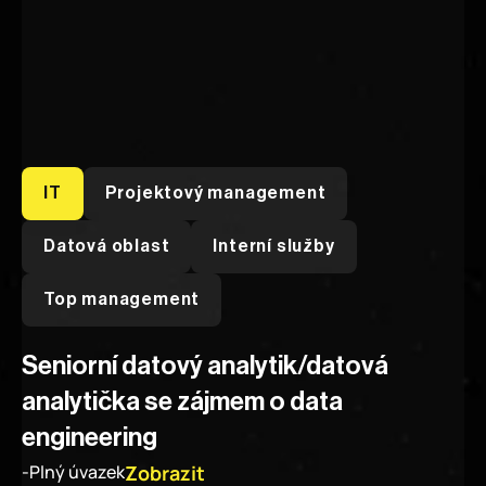
IT
Projektový management
Datová oblast
Interní služby
Průběh výběrového řízení
Top management
Seniorní datový analytik/datová 
analytička se zájmem o data 
engineering
Zobrazit
-
Plný úvazek