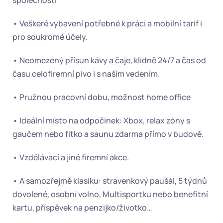
společnosti
• Veškeré vybavení potřebné k práci a mobilní tarif i 
pro soukromé účely.
• Neomezený přísun kávy a čaje, klidně 24/7 a čas od 
času celofiremní pivo i s naším vedením.
• Pružnou pracovní dobu, možnost home office
• Ideální místo na odpočinek: Xbox, relax zóny s 
gaučem nebo fitko a saunu zdarma přímo v budově.
• Vzdělávací a jiné firemní akce.
• A samozřejmě klasiku: stravenkový paušál, 5 týdnů 
dovolené, osobní volno, Multisportku nebo benefitní 
kartu, příspěvek na penzijko/životko…