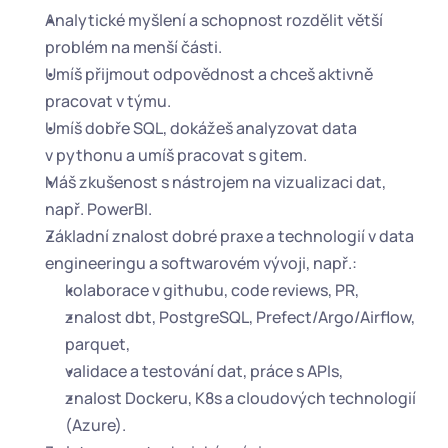
Analytické myšlení a schopnost rozdělit větší 
problém na menší části.
Umíš přijmout odpovědnost a chceš aktivně 
pracovat v týmu.
Umíš dobře SQL, dokážeš analyzovat data 
v pythonu a umíš pracovat s gitem.
Máš zkušenost s nástrojem na vizualizaci dat, 
např. PowerBI.
Základní znalost dobré praxe a technologií v data 
engineeringu a softwarovém vývoji, např.:
kolaborace v githubu, code reviews, PR,
znalost dbt, PostgreSQL, Prefect/Argo/Airflow, 
parquet,
validace a testování dat, práce s APIs,
znalost Dockeru, K8s a cloudových technologií 
(Azure).