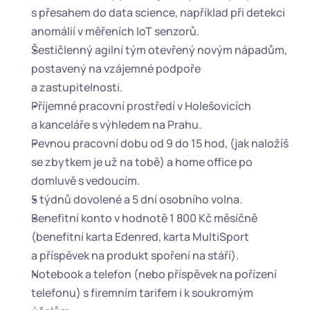
s přesahem do data science, například při detekci 
anomálií v měřeních IoT senzorů.
Šestičlenný agilní tým otevřený novým nápadům, 
postavený na vzájemné podpoře 
a zastupitelnosti.
Příjemné pracovní prostředí v Holešovicích 
a kanceláře s výhledem na Prahu.
Pevnou pracovní dobu od 9 do 15 hod, (jak naložíš 
se zbytkem je už na tobě) a home office po 
domluvě s vedoucím.
5 týdnů dovolené a 5 dní osobního volna.
Benefitní konto v hodnotě 1 800 Kč měsíčně 
(benefitní karta Edenred, karta MultiSport 
a příspěvek na produkt spoření na stáří).
Notebook a telefon (nebo příspěvek na pořízení 
telefonu) s firemním tarifem i k soukromým 