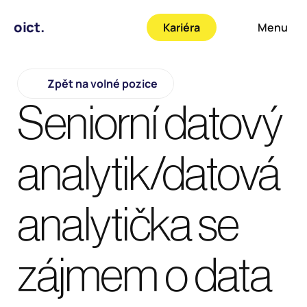
oict.
Kariéra
Menu
Zpět na volné pozice
Seniorní datový 
analytik/datová 
analytička se 
zájmem o data 