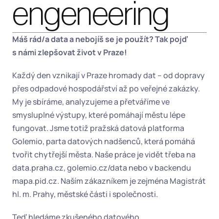
engeneering
Máš rád/a data a nebojíš se je použít? Tak pojď 
s námi zlepšovat život v Praze!
Každý den vznikají v Praze hromady dat – od dopravy 
přes odpadové hospodářství až po veřejné zakázky. 
My je sbíráme, analyzujeme a přetváříme ve 
smysluplné výstupy, které pomáhají městu lépe 
fungovat. Jsme totiž pražská datová platforma 
Golemio, parta datových nadšenců, která pomáhá 
tvořit chytřejší města. Naše práce je vidět třeba na 
data.praha.cz, golemio.cz/data nebo v backendu 
mapa.pid.cz. Naším zákazníkem je zejména Magistrát 
hl. m. Prahy, městské části i společnosti.
Teď hledáme zkušeného datového 