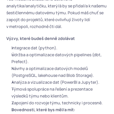
analytika/analytičku, který/á by se přidal/a k našemu 
šestičlennému datovému týmu. Pokud máš chuť se 
zapojit do projektů, které ovlivňují životy lidí 
v metropoli, rozhodně čti dál.
Výzvy, které budeš denně zdolávat
Integrace dat (python).
Údržba a optimalizace datových pipelines (dbt, 
Prefect).
Návrhy a optimalizace datových modelů 
(PostgreSQL, lakehouse nad Blob Storage).
Analýza a vizualizace dat (PowerBI a Jupyter).
Týmová spolupráce na řešení a prezentace 
výsledků týmu nebo klientům.
Zapojení do rozvoje týmu, technicky i procesně.
Dovednosti, které bys měl/a mít: