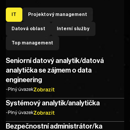
IT
Projektový management
Datová oblast
Interní služby
Průběh výběrového řízení
Top management
Seniorní datový analytik/datová 
analytička se zájmem o data 
engineering
Zobrazit
-
Plný úvazek
Systémový analytik/analytička
Zobrazit
-
Plný úvazek
Bezpečnostní administrátor/ka