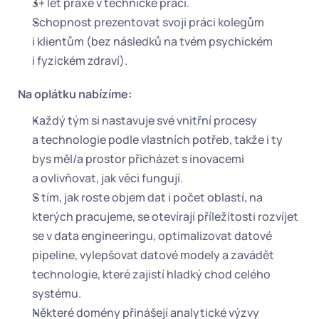
3+ let praxe v technické práci.
Schopnost prezentovat svoji práci kolegům 
i klientům (bez následků na tvém psychickém 
i fyzickém zdraví).
Na oplátku nabízíme:
Každý tým si nastavuje své vnitřní procesy 
a technologie podle vlastních potřeb, takže i ty 
bys měl/a prostor přicházet s inovacemi 
a ovlivňovat, jak věci fungují.
S tím, jak roste objem dat i počet oblastí, na 
kterých pracujeme, se otevírají příležitosti rozvíjet 
se v data engineeringu, optimalizovat datové 
pipeline, vylepšovat datové modely a zavádět 
technologie, které zajistí hladký chod celého 
systému.
Některé domény přinášejí analytické výzvy 