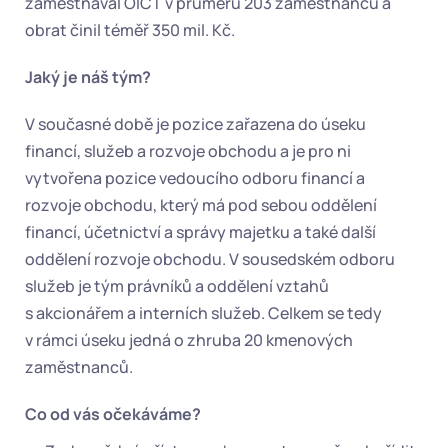
zaměstnával OICT v průměru 203 zaměstnanců a 
obrat činil téměř 350 mil. Kč.   
Jaký je náš tým?
V současné době je pozice zařazena do úseku 
financí, služeb a rozvoje obchodu a je pro ni 
vytvořena pozice vedoucího odboru financí a 
rozvoje obchodu, který má pod sebou oddělení 
financí, účetnictví a správy majetku a také další 
oddělení rozvoje obchodu. V sousedském odboru 
služeb je tým právníků a oddělení vztahů 
s akcionářem a interních služeb. Celkem se tedy 
v rámci úseku jedná o zhruba 20 kmenových 
zaměstnanců.
Co od vás očekáváme?