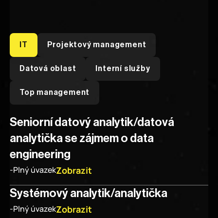
IT
Projektový management
Datová oblast
Interní služby
Průběh výběrového řízení
Top management
Seniorní datový analytik/datová 
analytička se zájmem o data 
engineering
Zobrazit
-
Plný úvazek
Systémový analytik/analytička
Zobrazit
-
Plný úvazek