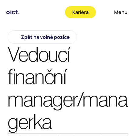
oict.
Kariéra
Menu
Zpět na volné pozice
Vedoucí 
finanční 
manager/mana
gerka