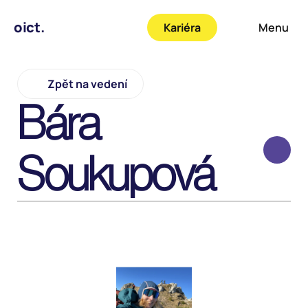
oict.
Kariéra
Menu
Zpět na vedení
Bára 
Soukupová