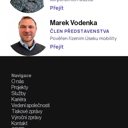
Přejít
Marek Vodenka
ČLEN PŘEDSTAVENSTVA
Pověřen řízením Úseku mobility
Přejít
Navigace
O nás
Projekty
Služby
Kariéra
Vedení společnosti
Tiskové zprávy
Výroční zprávy
Kontakt