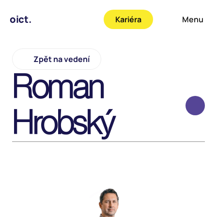
oict.
Kariéra
Menu
Zpět na vedení
Roman 
Hrobský