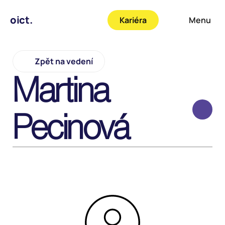
oict.
Kariéra
Menu
Zpět na vedení
Martina 
Pecinová