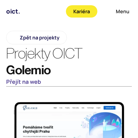
oict.
Kariéra
Menu
Zpět na projekty
Projekty OICT
Golemio
Přejít na web