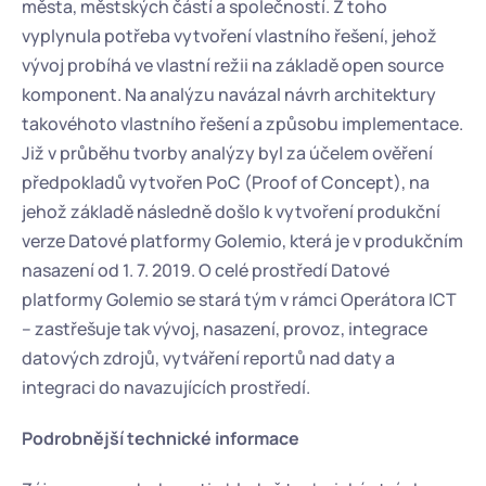
města, městských částí a společností. Z toho 
vyplynula potřeba vytvoření vlastního řešení, jehož 
vývoj probíhá ve vlastní režii na základě open source 
komponent. Na analýzu navázal návrh architektury 
takovéhoto vlastního řešení a způsobu implementace. 
Již v průběhu tvorby analýzy byl za účelem ověření 
předpokladů vytvořen PoC (Proof of Concept), na 
jehož základě následně došlo k vytvoření produkční 
verze Datové platformy Golemio, která je v produkčním 
nasazení od 1. 7. 2019. O celé prostředí Datové 
platformy Golemio se stará tým v rámci Operátora ICT 
– zastřešuje tak vývoj, nasazení, provoz, integrace 
datových zdrojů, vytváření reportů nad daty a 
integraci do navazujících prostředí.
Podrobnější technické informace