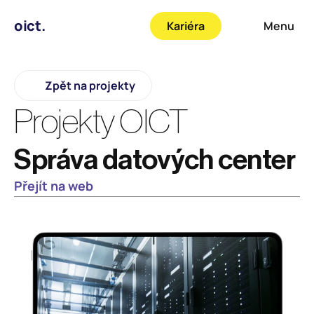
oict.
Kariéra
Menu
Zpět na projekty
Projekty OICT
Správa datových center
Přejít na web