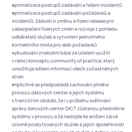
optimalizace postupů zadávání a řešení incidentů
optimalizace postupů zadávání požadavků a 
incidentů, žádostí o změnu a řízení release pro 
zabezpečení řízených změn a rozvoje z pohledu 
odběratelů služeb a vytvoření jednotného 
kontaktního místa pro sběr požadavků
vybudování znalostní báze za účelem využití 
v rámci konceptu community of practice, který 
umožňuje sdílení informací všech zúčastněných 
stran
implicitně se předpokládá zachování plného 
provozu datových center a jejich systému 
v tranzičním období, že i v průběhu svěřování 
správy datových center OICT zůstanou předmětné 
systémy v provozu a že nedojde ke snížení záruk 
úrovně poskytovaných služeb a jejich spolehlivosti