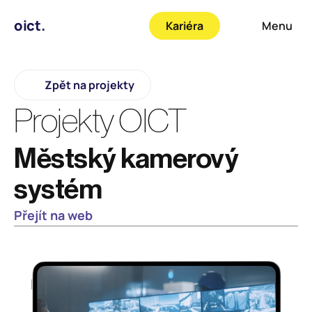
oict.
Kariéra
Menu
Zpět na projekty
Projekty OICT
Městský kamerový 
systém
Přejít na web