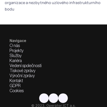
organizace a nezbytného uzlového infrastrukturního 
bodu
Navigace
O nás
Projekty
Služby
Kariéra
Vedení společnosti
Tiskové zprávy
Výroční zprávy
Kontakt
GDPR
Cookies
© 2023, Operátor ICT a.s.