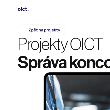
oict.
Zpět na projekty
Projekty OICT
Správa konco