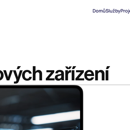
Domů
Služby
Proj
vých zařízení